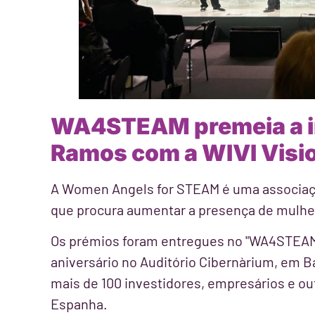
WA4STEAM premeia a in
Ramos com a WIVI Visi
A Women Angels for STEAM é uma associaçã
que procura aumentar a presença de mulhe
Os prémios foram entregues no "WA4STEAM F
aniversário no Auditório Cibernàrium, em 
mais de 100 investidores, empresários e o
Espanha.