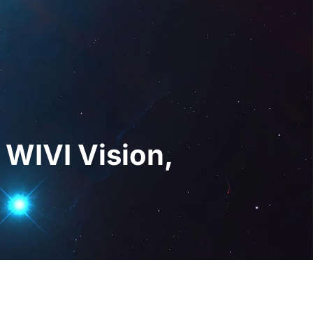
 Digital
PT
Pedir uma
demonstração
WIVI Vision,