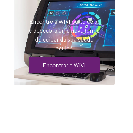
Encontre a WIVI perto de si
e descubra uma nova forma
de cuidar da sua saúde
ocular.
Encontrar a WIVI