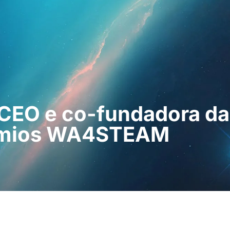
ssionais
Para os doentes
Notícias
Kit
CEO e co-fundadora da 
rémios WA4STEAM