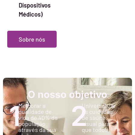
Dispositivos
Médicos)
Sobre nós
O nosso objetivo
1
2
Melhorar a
Universalizar
qualidade de
os cuidados
vida de 40% da
de saúde
população
visual para
através da sua
que todos