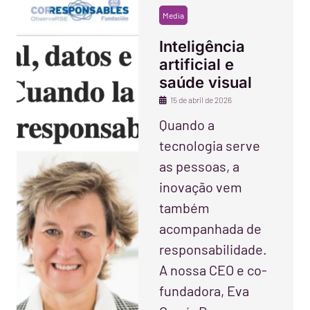
Media
Inteligência
artificial e
saúde visual
15 de abril de 2026
Quando a
tecnologia serve
as pessoas, a
inovação vem
também
acompanhada de
responsabilidade.
A nossa CEO e co-
fundadora, Eva