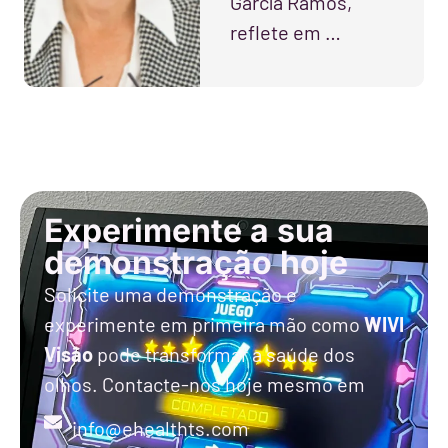
García Ramos,
reflete em …
Experimente a sua
demonstração hoje
Solicite uma demonstração e
experimente em primeira mão como
WIVI
Visão
pode transformar a saúde dos
olhos. Contacte-nos hoje mesmo em
info@ehealthts.com