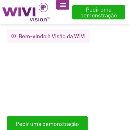
Pedir uma
demonstração
Bem-vindo à Visão da WIVI
Inovação para
melhorar a saúde
visual e a qualidade
de vida
A WIVI Vision avalia, deteta e treina
disfunções binoculares não-estrábicas.
Pedir uma demonstração