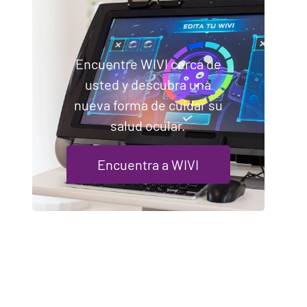
Encuentre WIVI cerca de
usted y descubra una
nueva forma de cuidar su
salud ocular.
Encuentra a WIVI