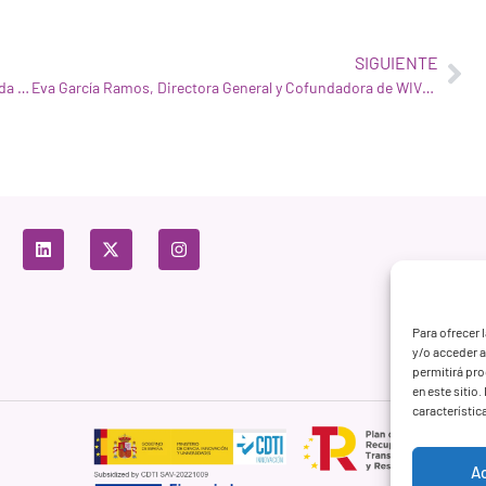
SIGUIENTE
La misión de WIVI es contribuir a mejorar la calidad de vida de las personas
Eva García Ramos, Directora General y Cofundadora de WIVI Vision, ganadora del Hearst Lab
Para ofrecer 
y/o acceder a
permitirá pr
en este sitio
característic
A