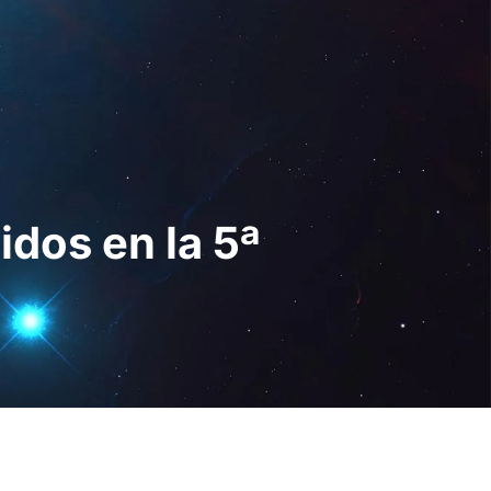
Digital
ES
Solicita una
demo
idos en la 5ª