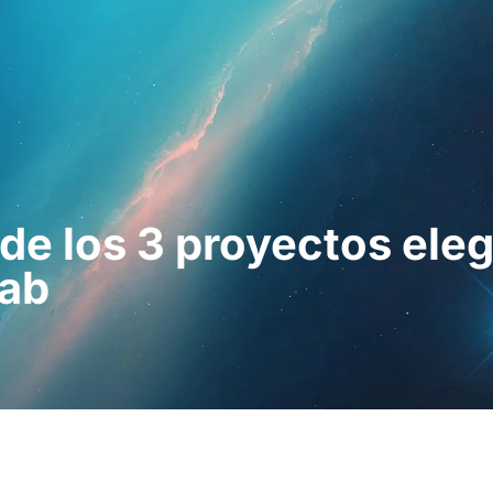
esionales
Para pacientes
Noticias
Kit 
de los 3 proyectos eleg
Lab