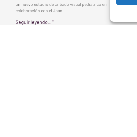
un nuevo estudio de cribado visual pediátrico en
colaboración con el Joan
Seguir leyendo... "
Eva García Ramos, finalista de los
Premios DonaTIC