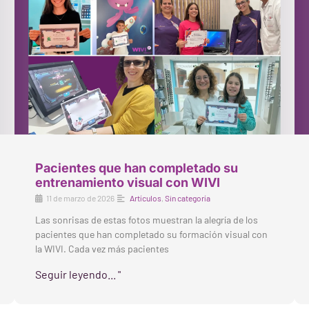
Pacientes que han completado su
entrenamiento visual con WIVI
11 de marzo de 2026
Artículos
,
Sin categoría
Las sonrisas de estas fotos muestran la alegría de los
pacientes que han completado su formación visual con
la WIVI. Cada vez más pacientes
Seguir leyendo... "