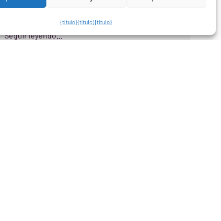
Vision para aportar un valor diferencial a la salud visual
de sus clientes. Nuestra tecnología
{título}
{título}
{título}
Seguir leyendo... "
WIVI Vision le ayuda a mejorar la
eficacia visual