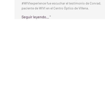
#WIVIexperience fue escuchar el testimonio de Conrad,
paciente de WIVI en el Centro Óptico de Villena.
Seguir leyendo... "
Laura mejora su comprensión lectora
con WIVI Vision