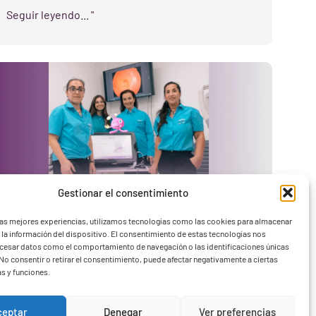
Seguir leyendo... "
Gestionar el consentimiento
las mejores experiencias, utilizamos tecnologías como las cookies para almacenar
 la información del dispositivo. El consentimiento de estas tecnologías nos
ocesar datos como el comportamiento de navegación o las identificaciones únicas
Los profesionales de Óptica Clerigues
. No consentir o retirar el consentimiento, puede afectar negativamente a ciertas
innovan en salud visual
as y funciones.
26 de enero de 2023
Artículos
Los profesionales de Óptica Clerigues incorporan WIVI
ceptar
Denegar
Ver preferencias