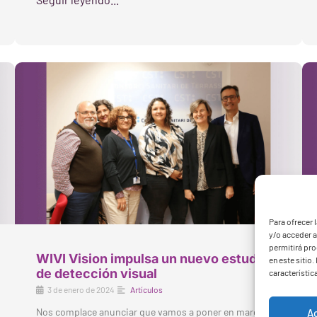
Para ofrecer 
y/o acceder a
permitirá pr
WIVI Vision impulsa un nuevo estudio
en este sitio
de detección visual
característic
3 de enero de 2024
Artículos
Nos complace anunciar que vamos a poner en marcha
A