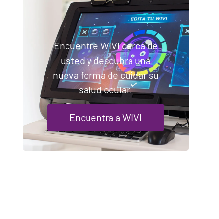
Encuentre WIVI cerca de
usted y descubra una
nueva forma de cuidar su
salud ocular.
Encuentra a WIVI