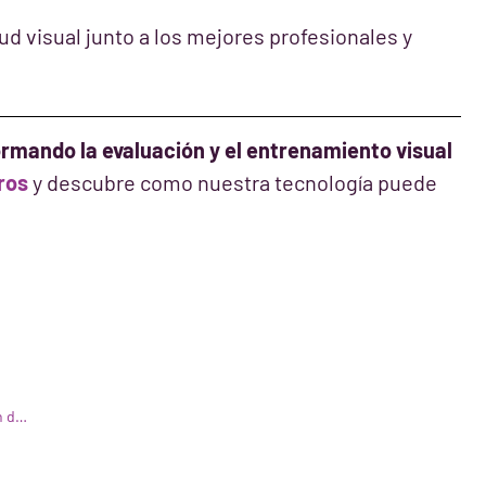
d visual junto a los mejores profesionales y
rmando la evaluación y el entrenamiento visual
ros
y descubre como nuestra tecnología puede
WIVI Vision y Mad4Padel traen el entrenamiento de visión deportiva al pádel