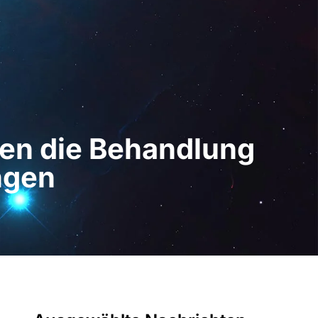
z Digital
DE
Demo anfordern
llen die Behandlung
ngen