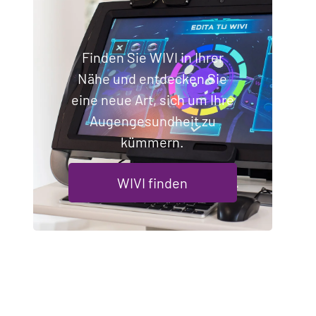
Finden Sie WIVI in Ihrer
Nähe und entdecken Sie
eine neue Art, sich um Ihre
Augengesundheit zu
kümmern.
WIVI finden