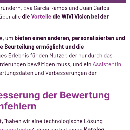
 Gründern, Eva García Ramos und Juan Carlos
über alle
die
Vorteile
die WIVI Vision bei der
ie, um
bieten einen anderen, personalisierten und
re Beurteilung ermöglicht und die
ges Erlebnis für den Nutzer, der nur durch das
orderungen bewältigen muss, und ein
Assistentin
wertungsdaten und Verbesserungen der
besserung der Bewertung
hfehlern
t, "haben wir eine technologische Lösung
Optometristen
', denn sie hat einen
Katalog