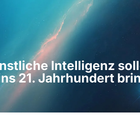
hleute
Für Patienten
Nachrichten
Bausat
stliche Intelligenz so
ns 21. Jahrhundert bri