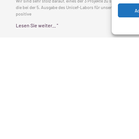
Wir sind sehr stolz darauf, eines der 3 Projekte zu sein,
die bei der 5. Ausgabe des Unicef-Labors für unsere
A
positive
Lesen Sie weiter... "