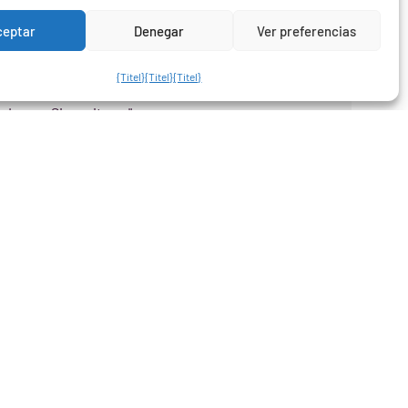
Wir sind Corresponsables sehr dankbar für das
ceptar
Denegar
Ver preferencias
Interview mit unserer CEO und Mitbegründerin, Eva
García Ramos, und für die Gelegenheit, die wir
{Titel}
{Titel}
{Titel}
bekommen haben
Lesen Sie weiter... "