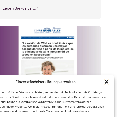
Lesen Sie weiter... "
Einverständniserklärung verwalten
 bestmögliche Erfahrung zu bieten, verwenden wir Technologien wie Cookies, um
 über Ihr Gerät zu speichern und/oder darauf zuzugreifen. Die Zustimmung zu diesen
Die WIVI hat den Auftrag, zur
erlaubt uns die Verarbeitung von Daten wie das Surfverhalten oder die
Verbesserung der Lebensqualität der
ng auf dieser Website. Wenn Sie Ihre Zustimmung nicht erteilen oder zurückziehen,
Menschen beizutragen
gative Auswirkungen auf bestimmte Merkmale und Funktionen haben.
25. Juli 2023
Medien