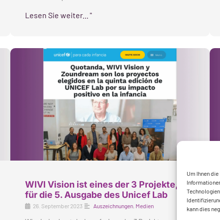
Lesen Sie weiter... "
Um Ihnen die
Informationen
WIVI Vision ist eines der 3 Projekte, die
Technologien 
für die 5. Ausgabe des Unicef Lab
Identifizieru
26. September 2023
Auszeichnungen
,
Medien
kann dies ne