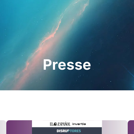
hleute
Für Patienten
Nachrichten
Bausat
Presse