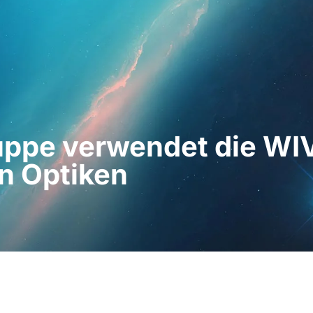
hleute
Für Patienten
Nachrichten
Bausat
uppe verwendet die WIV
en Optiken