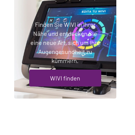
Finden Sie WIVI in Ihrer
Nähe und entdecken Sie
eine neue Art, sich um Ihre
Augengesundheit zu
kümmern.
WIVI finden