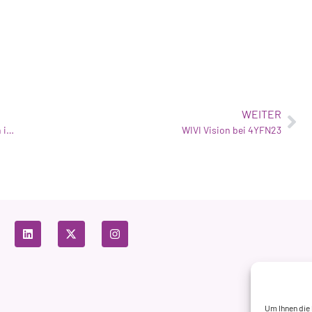
WEITER
Die Fachleute von Optica Clerigues sorgen für Innovation im Bereich der visuellen Gesundheit
WIVI Vision bei 4YFN23
Um Ihnen die