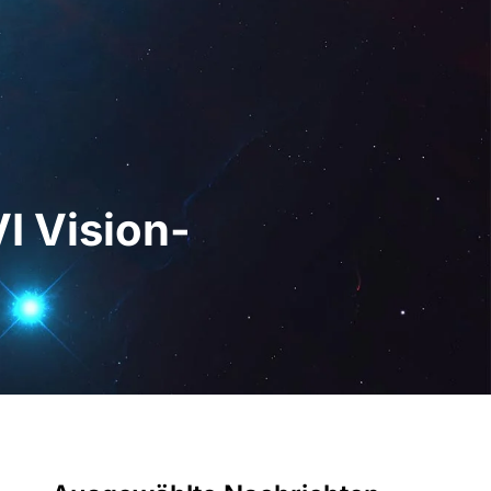
z Digital
DE
Demo anfordern
I Vision-