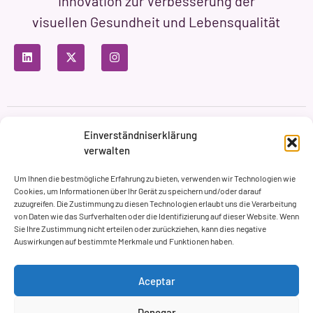
Innovation zur Verbesserung der
visuellen Gesundheit und Lebensqualität
Datenschutzbestimmungen
Nutzungsbedingungen
Einverständniserklärung
Cookie-Richtlinie
verwalten
Markenbildung & Web ASH Proyectos Creativos
Um Ihnen die bestmögliche Erfahrung zu bieten, verwenden wir Technologien wie
Cookies, um Informationen über Ihr Gerät zu speichern und/oder darauf
zuzugreifen. Die Zustimmung zu diesen Technologien erlaubt uns die Verarbeitung
von Daten wie das Surfverhalten oder die Identifizierung auf dieser Website. Wenn
Sie Ihre Zustimmung nicht erteilen oder zurückziehen, kann dies negative
Auswirkungen auf bestimmte Merkmale und Funktionen haben.
Aceptar
Denegar