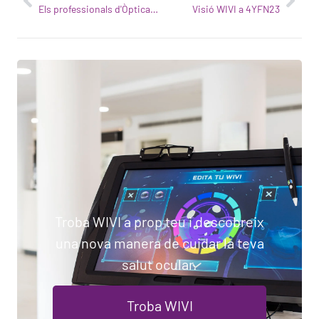
Els professionals d'Òptica Clerigues innoven en salut visual
Visió WIVI a 4YFN23
Troba WIVI a prop teu i descobreix
una nova manera de cuidar la teva
salut ocular.
Troba WIVI