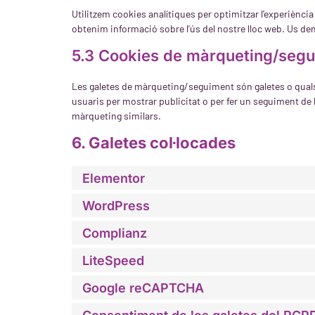
Utilitzem cookies analítiques per optimitzar l'experiènci
obtenim informació sobre l'ús del nostre lloc web. Us de
5.3 Cookies de màrqueting/seg
Les galetes de màrqueting/seguiment són galetes o qualse
usuaris per mostrar publicitat o per fer un seguiment de 
màrqueting similars.
6. Galetes col·locades
Elementor
WordPress
Complianz
LiteSpeed
Google reCAPTCHA