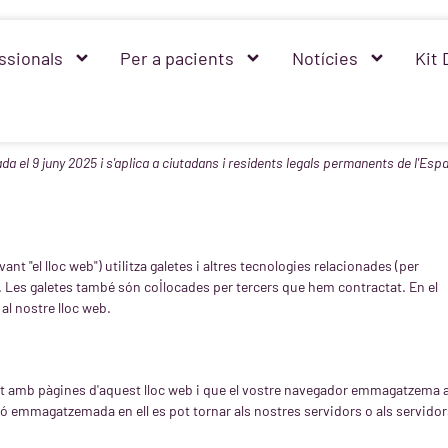
ssionals
Per a pacients
Notícies
Kit 
da el 9 juny 2025 i s'aplica a ciutadans i residents legals permanents de l'Espa
ant "el lloc web") utilitza galetes i altres tecnologies relacionades (per
. Les galetes també són col·locades per tercers que hem contractat. En el
al nostre lloc web.
ment amb pàgines d'aquest lloc web i que el vostre navegador emmagatzema a
ció emmagatzemada en ell es pot tornar als nostres servidors o als servidor