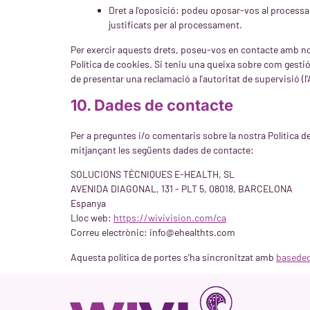
Dret a l'oposició: podeu oposar-vos al process
justificats per al processament.
Per exercir aquests drets, poseu-vos en contacte amb nos
Política de cookies. Si teniu una queixa sobre com gesti
de presentar una reclamació a l'autoritat de supervisió (
10. Dades de contacte
Per a preguntes i/o comentaris sobre la nostra Política 
mitjançant les següents dades de contacte:
SOLUCIONS TÈCNIQUES E-HEALTH, SL
AVENIDA DIAGONAL, 131 - PLT 5, 08018, BARCELONA
Espanya
Lloc web:
https://wivivision.com/ca
Correu electrònic:
info@
ehealthts.com
Aquesta política de portes s'ha sincronitzat amb
baseded