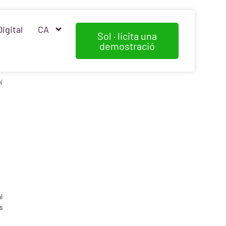
Digital
CA
Sol · licita una
demostració
i
l
s