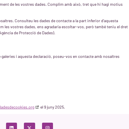
ament de les vostres dades. Complim amb això, tret que hi hagi motius
altres. Consulteu les dades de contacte a la part inferior d'aquesta
óm les vostres dades, ens agradaria escoltar-vos, però també teniu el dret
l'Agència de Protecció de Dades).
de galeries i aquesta declaració, poseu-vos en contacte amb nosaltres
adesdecookies.org
el 9 juny 2025.