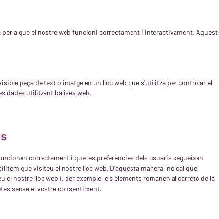
za per a que el nostre web funcioni correctament i interactivament. Aquest
visible peça de text o imatge en un lloc web que s'utilitza per controlar el
s dades utilitzant balises web.
ls
funcionen correctament i que les preferències dels usuaris segueixen
cilitem que visiteu el nostre lloc web. D'aquesta manera, no cal que
 el nostre lloc web i, per exemple, els elements romanen al carretó de la
tes sense el vostre consentiment.