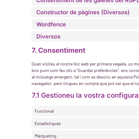
Consentiment de les galetes del RGP
Constructor de pàgines (Diversos)
Wordfence
Diversos
7. Consentiment
Quan visiteu el nostre lloc web per primera vegada, us 
bon punt com feu clic a "Guardar preferències", ens conse
al missatge emergent, tal i com es descriu en aquesta Pol
navegador, però tingueu en compte que pot ser que el no
7.1 Gestioneu la vostra configur
Funcional
Estadístiques
Màrqueting