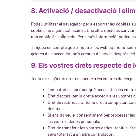
8. Activació / desactivació i eli
Podeu utilitzar el navegador per a esborrar les cookie
cookies no siguin col·locades. Una altra opció és canvia
una cookie és col·locada. Per a més informació, podeu con
Tingueu en compte que el nostre lloc web pot no funciona
galetes del navegador, se'n crearan de noves després del
9. Els vostres drets respecte de
Teniu els següents drets respecte a les vostres dades pe
Teniu dret a saber per què necessiten les vostr
Dret d'accés: teniu dret a accedir a les vostre
Dret de rectificació: teniu dret a completar, co
desitgeu.
Si ens doneu el consentiment per processar les 
les vostres dades personals.
Dret de transferir les vostres dades: teniu el dret
seva totalitat a un altre controlador.