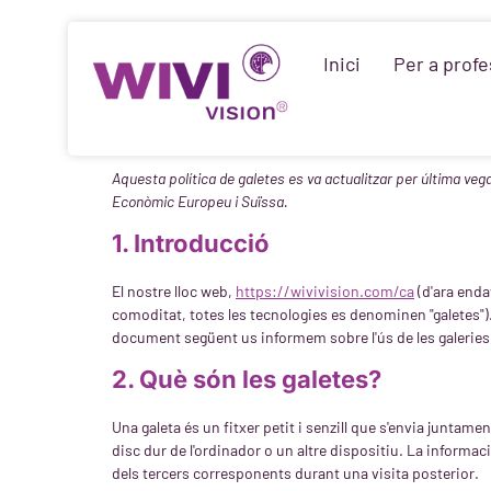
Inici
Per a profe
Aquesta política de galetes es va actualitzar per última vega
Econòmic Europeu i Suïssa.
1. Introducció
El nostre lloc web,
https://wivivision.com/ca
(d'ara endav
comoditat, totes les tecnologies es denominen "galetes")
document següent us informem sobre l'ús de les galeries 
2. Què són les galetes?
Una galeta és un fitxer petit i senzill que s'envia junta
disc dur de l'ordinador o un altre dispositiu. La informa
dels tercers corresponents durant una visita posterior.