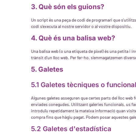
3. Què són els guions?
Un script és una peça de codi de programari que s'utilit
codi s'executa al nostre servidor o al vostre dispositiu.
4. Què és una balisa web?
Una balisa web (o una etiqueta de píxel) és una petita i in
trànsit d'un lloc web. Per fer-ho, s'emmagatzemen diverse
5. Galetes
5.1 Galetes tècniques o funciona
Algunes galetes asseguren que certes parts del lloc web 
enviades conegudes. Utilitzant galeries funcionals, us fa
introduïu repetidament la mateixa informació quan visiteu
compra fins que hàgiu pagat. Podem posar aquestes gale
5.2 Galetes d'estadística