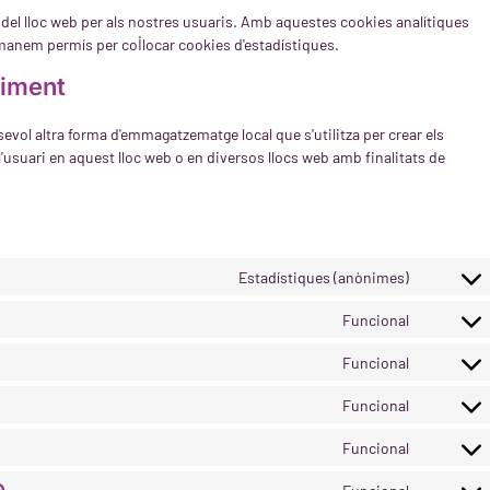
a del lloc web per als nostres usuaris. Amb aquestes cookies analítiques
manem permís per col·locar cookies d'estadístiques.
uiment
vol altra forma d'emmagatzematge local que s'utilitza per crear els
l'usuari en aquest lloc web o en diversos llocs web amb finalitats de
Estadístiques (anònimes)
Funcional
Funcional
Funcional
Funcional