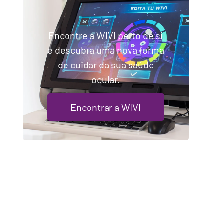
Encontre a WIVI perto de si
e descubra uma nova forma
de cuidar da sua saúde
ocular.
Encontrar a WIVI