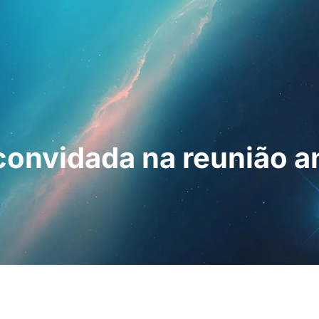
ssionais
Para os doentes
Notícias
Kit
convidada na reunião a