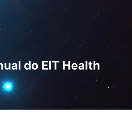
 Digital
PT
Pedir uma
demonstração
nual do EIT Health