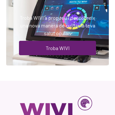
Troba WIVI a prop teu i descobreix
una nova manera de cuidar la teva
salut ocular.
Troba WIVI