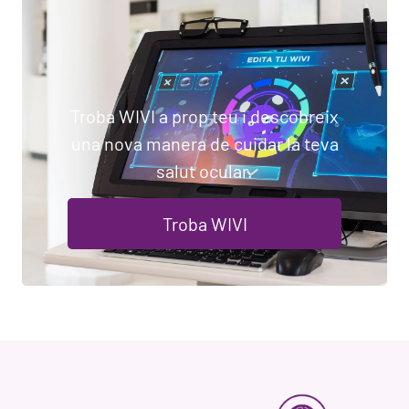
Troba WIVI a prop teu i descobreix
una nova manera de cuidar la teva
salut ocular.
Troba WIVI