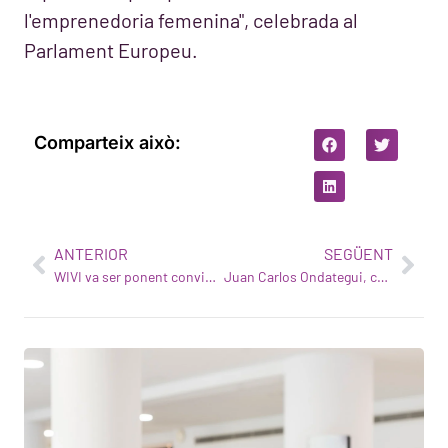
l'emprenedoria femenina", celebrada al
Parlament Europeu.
Comparteix això:
ANTERIOR
SEGÜENT
WIVI va ser ponent convidada a la reunió anual d'EIT Health Spain
Juan Carlos Ondategui, cofundador d'eHTS, al Congrés OPTOM