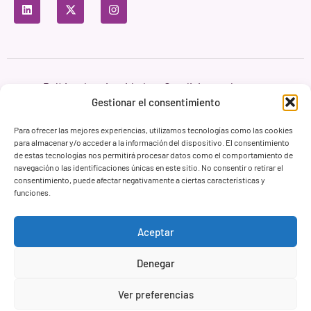
Política de privacidad
Condiciones de uso
Política de cookies
Gestionar el consentimiento
Branding & Web ASH Proyectos Creativos
Para ofrecer las mejores experiencias, utilizamos tecnologías como las cookies
para almacenar y/o acceder a la información del dispositivo. El consentimiento
de estas tecnologías nos permitirá procesar datos como el comportamiento de
navegación o las identificaciones únicas en este sitio. No consentir o retirar el
consentimiento, puede afectar negativamente a ciertas características y
funciones.
Aceptar
Denegar
Ver preferencias