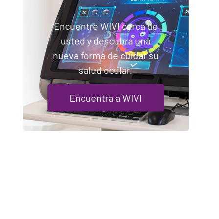
Encuentre WIVI cerca de
usted y descubra una
nueva forma de cuidar su
salud ocular.
Encuentra a WIVI