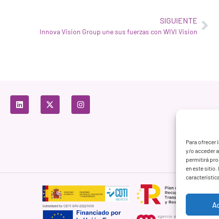
SIGUIENTE
Innova Vision Group une sus fuerzas con WIVI Vision
Para ofrecer 
y/o acceder a
permitirá pr
en este sitio
característic
A