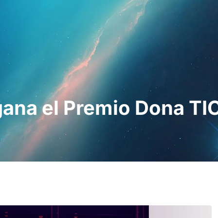
esionales
Para pacientes
Noticias
Kit 
gana el Premio Dona TI