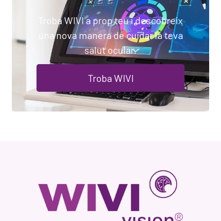
Troba WIVI a prop teu i descobreix
una nova manera de cuidar la teva
salut ocular.
Troba WIVI