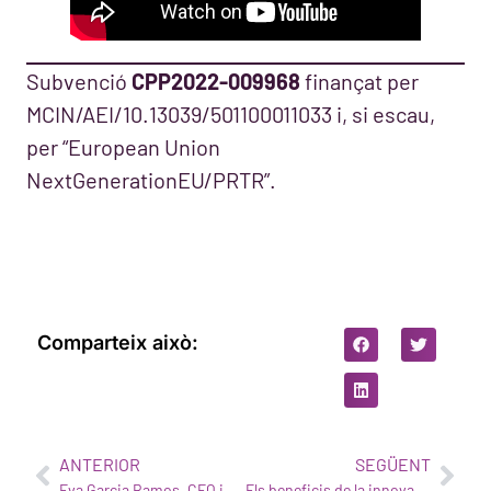
Subvenció
CPP2022-009968
finançat per
MCIN/AEI/10.13039/501100011033 i, si escau,
per “European Union
NextGenerationEU/PRTR”.
Comparteix això:
ANTERIOR
SEGÜENT
Eva Garcia Ramos, CEO i cofundadora de WIVI Vision, guanyadora dels premis WA4STEAM
Els beneficis de la innovació clínica en optometria