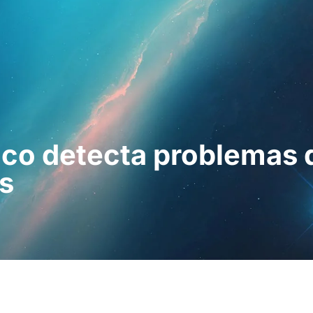
esionales
Para pacientes
Noticias
Kit 
ico detecta problemas 
os