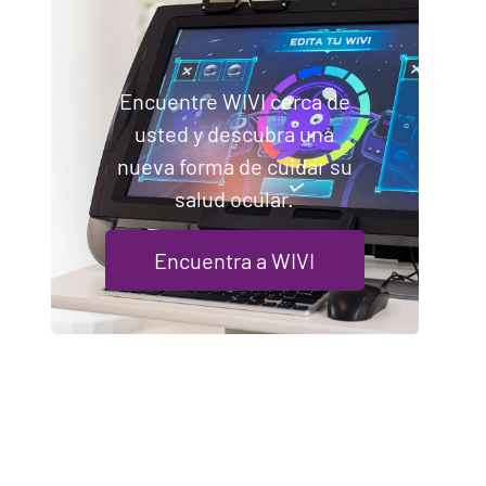
Encuentre WIVI cerca de
usted y descubra una
nueva forma de cuidar su
salud ocular.
Encuentra a WIVI