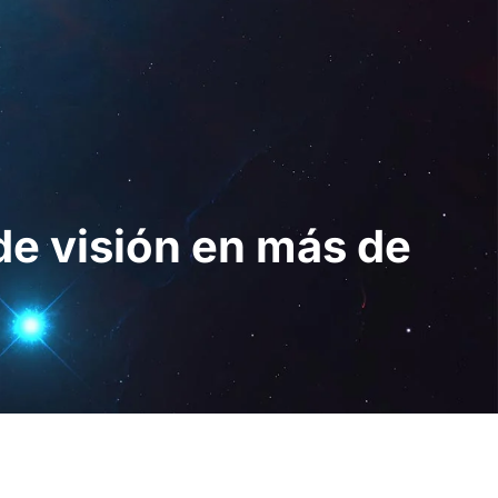
Digital
ES
Solicita una
demo
de visión en más de