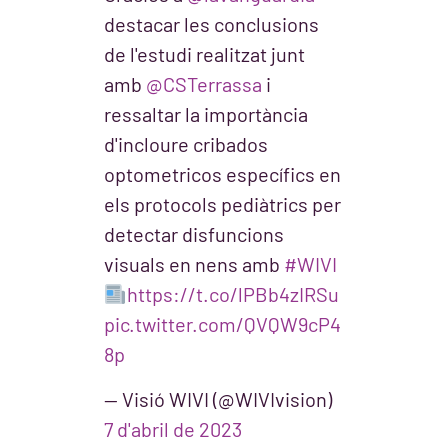
destacar les conclusions
de l'estudi realitzat junt
amb
@CSTerrassa
i
ressaltar la importància
d'incloure cribados
optometricos específics en
els protocols pediàtrics per
detectar disfuncions
visuals en nens amb
#WIVI
https://t.co/lPBb4zIRSu
pic.twitter.com/QVQW9cP4
8p
— Visió WIVI (@WIVIvision)
7 d'abril de 2023