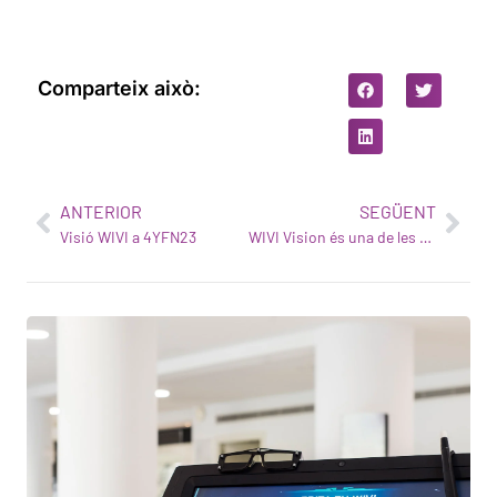
Comparteix això:
ANTERIOR
SEGÜENT
Visió WIVI a 4YFN23
WIVI Vision és una de les 5 guanyadores dels Premis UNICEF Lab