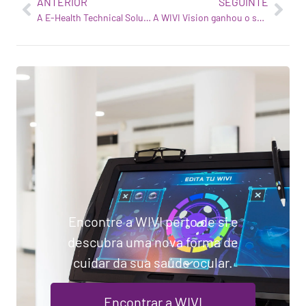
ANTERIOR
SEGUINTE
A E-Health Technical Solutions apresentará a sua história de sucesso na XPatient Barcelona 2019
A WIVI Vision ganhou o segundo prémio do prémio Expansión Startup 2019
Encontre a WIVI perto de si e
descubra uma nova forma de
cuidar da sua saúde ocular.
Encontrar a WIVI