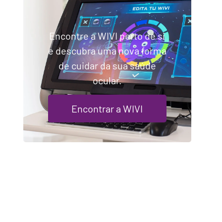
Encontre a WIVI perto de si
e descubra uma nova forma
de cuidar da sua saúde
ocular.
Encontrar a WIVI