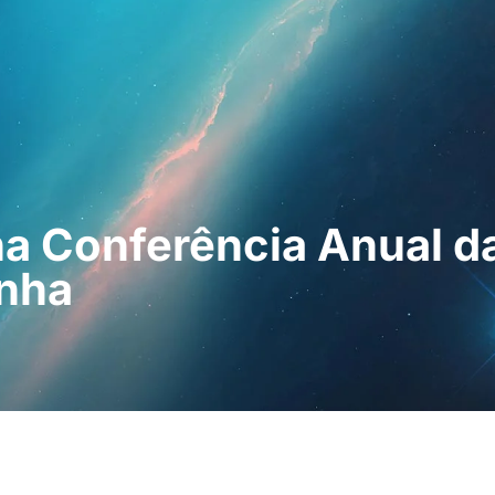
ssionais
Para os doentes
Notícias
Kit
a Conferência Anual d
anha