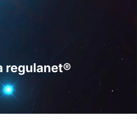
 Digital
PT
Pedir uma
demonstração
a regulanet®