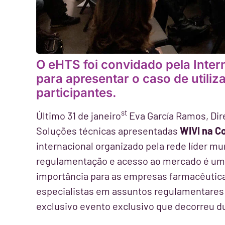
O eHTS foi convidado pela Inter
para apresentar o caso de utili
participantes.
st
Último 31 de janeiro
Eva García Ramos, Dir
Soluções técnicas apresentadas
WIVI na C
internacional organizado pela rede líder m
regulamentação e acesso ao mercado é uma
importância para as empresas farmacêutica
especialistas em assuntos regulamentares
exclusivo evento exclusivo que decorreu d