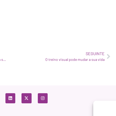
SEGUINTE
Estudo clínico da WIVI e do Consorci Sanitari de Terrassa sobre a saúde visual infantil
O treino visual pode mudar a sua vida