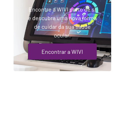
Encontre a WIVI perto de si
e descubra uma nova forma
de cuidar da sua saúde
ocular.
Encontrar a WIVI