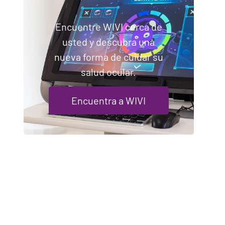
Encuentre WIVI cerca de
usted y descubra una
nueva forma de cuidar su
salud ocular.
Encuentra a WIVI