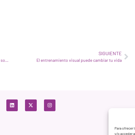
SIGUIENTE
Estudio clínico de WIVI y el Consorci Sanitari de Terrassa sobre la salud visual infantil
El entrenamiento visual puede cambiar tu vida
Para ofrecer 
y/o acceder a