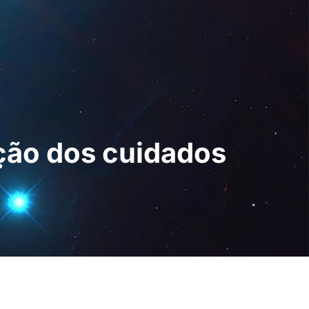
 Digital
PT
Pedir uma
demonstração
ção dos cuidados