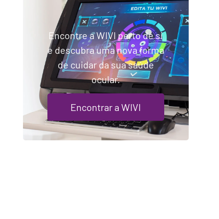
Encontre a WIVI perto de si
e descubra uma nova forma
de cuidar da sua saúde
ocular.
Encontrar a WIVI