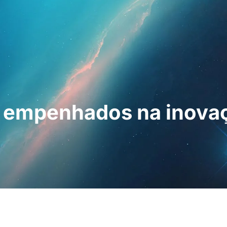
ssionais
Para os doentes
Notícias
Kit
: empenhados na inova