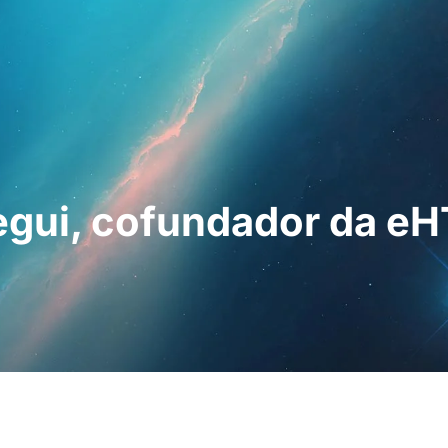
ssionais
Para os doentes
Notícias
Kit
egui, cofundador da eH