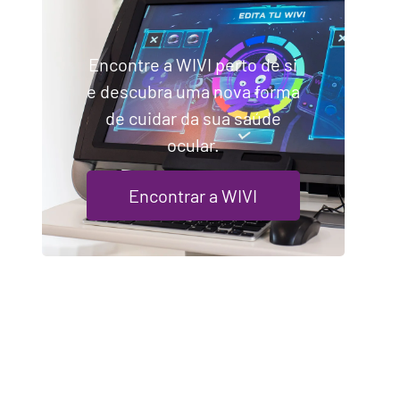
Encontre a WIVI perto de si
e descubra uma nova forma
de cuidar da sua saúde
ocular.
Encontrar a WIVI