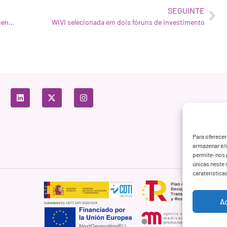
SEGUINTE
Eva García Ramos, da WIVI, oradora convidada no Parlamento Europeu
WIVI selecionada em dois fóruns de investimento
Para oferecer
armazenar e/
permite-nos 
únicas neste 
caraterística
A