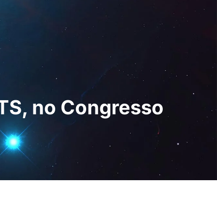
 Digital
PT
Pedir uma
demonstração
TS, no Congresso