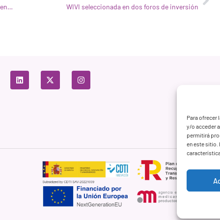
Eva García Ramos, de WIVI, oradora invitada en el Parlamento Europeo
WIVI seleccionada en dos foros de inversión
Para ofrecer 
y/o acceder a
permitirá pr
en este sitio
característic
A