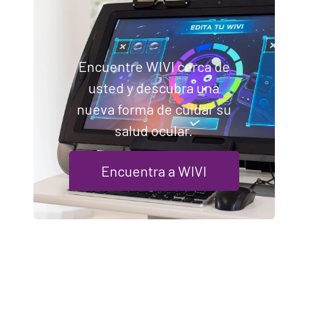
Encuentre WIVI cerca de
usted y descubra una
nueva forma de cuidar su
salud ocular.
Encuentra a WIVI