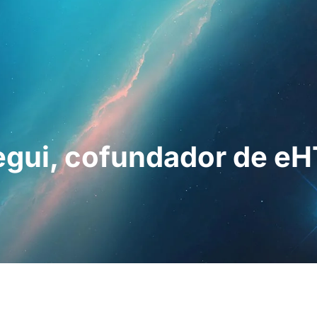
esionales
Para pacientes
Noticias
Kit 
gui, cofundador de eH