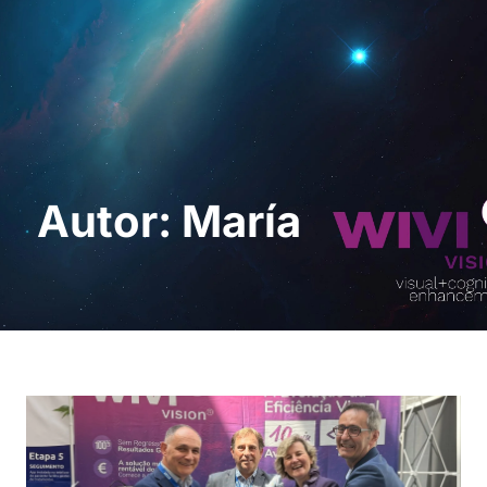
Pedir uma
demonstração
Autor:
María