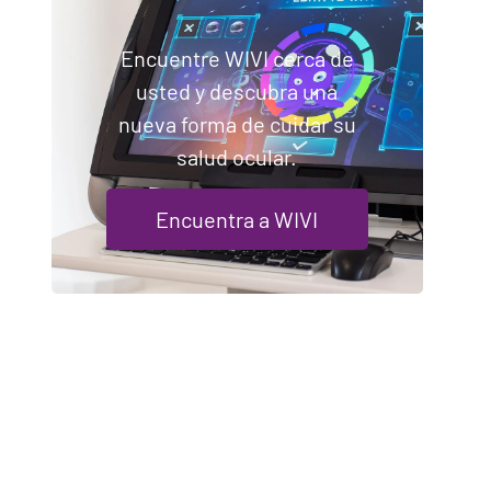
Encuentre WIVI cerca de
usted y descubra una
nueva forma de cuidar su
salud ocular.
Encuentra a WIVI