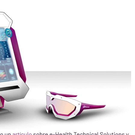
do un
artículo
sobre e-Health Technical Solutions y