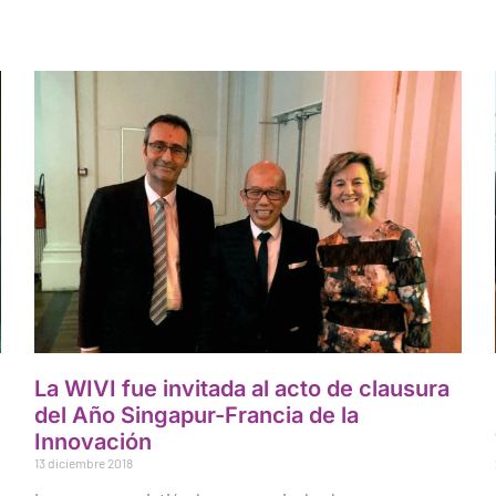
La WIVI fue invitada al acto de clausura
del Año Singapur-Francia de la
Innovación
13 diciembre 2018