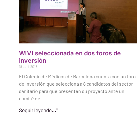
WIVI seleccionada en dos foros de
inversión
18 abril 2018
El Colegio de Médicos de Barcelona cuenta con un foro
de inversión que selecciona a 8 candidatos del sector
sanitario para que presenten su proyecto ante un
comité de
Seguir leyendo..."