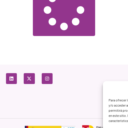
Para ofrecer 
y/o acceder a
permitirá pr
en este sitio
característic