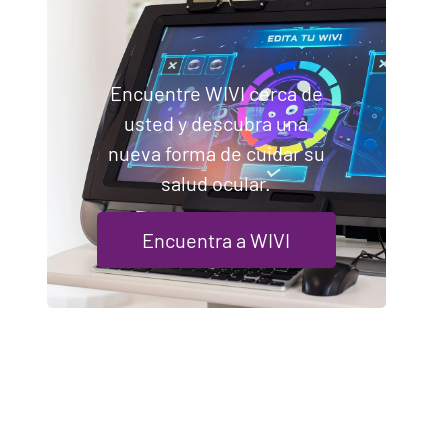
Encuentre WIVI cerca de
usted y descubra una
nueva forma de cuidar su
salud ocular.
Encuentra a WIVI