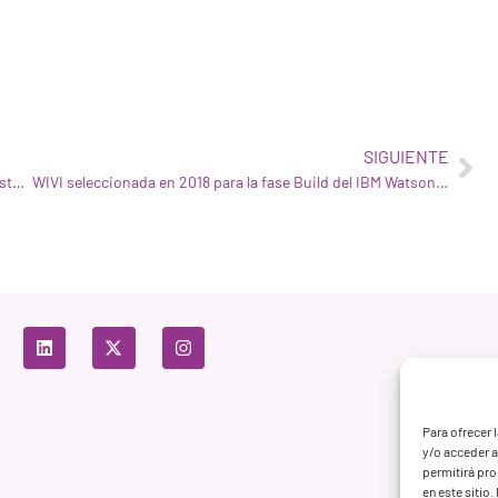
SIGUIENTE
WIVI Vision ganadora del programa de financiación Headstart de EIT Health
WIVI seleccionada en 2018 para la fase Build del IBM Watson Build Challenge (Fase 2).
Para ofrecer 
y/o acceder a
permitirá pr
en este sitio