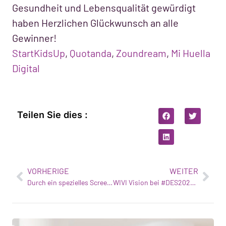
Gesundheit und Lebensqualität gewürdigt
haben Herzlichen Glückwunsch an alle
Gewinner!
StartKidsUp
,
Quotanda
,
Zoundream
,
Mi Huella
Digital
Teilen Sie dies :
VORHERIGE
WEITER
Durch ein spezielles Screening werden bei mehr als der Hälfte der Kinder Sehprobleme erkannt
WIVI Vision bei #DES2023 mit UNICEF Spanien und ISDI Accelerator