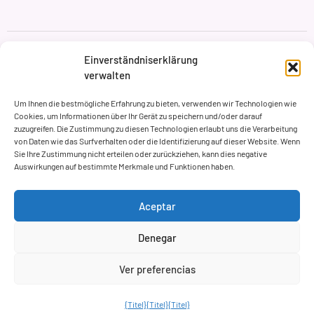
Datenschutzbestimmungen
Nutzungsbedingungen
Einverständniserklärung
Cookie-Richtlinie
verwalten
Markenbildung & Web ASH Proyectos Creativos
Um Ihnen die bestmögliche Erfahrung zu bieten, verwenden wir Technologien wie
Cookies, um Informationen über Ihr Gerät zu speichern und/oder darauf
zuzugreifen. Die Zustimmung zu diesen Technologien erlaubt uns die Verarbeitung
von Daten wie das Surfverhalten oder die Identifizierung auf dieser Website. Wenn
Sie Ihre Zustimmung nicht erteilen oder zurückziehen, kann dies negative
Auswirkungen auf bestimmte Merkmale und Funktionen haben.
Aceptar
Denegar
Ver preferencias
{Titel}
{Titel}
{Titel}