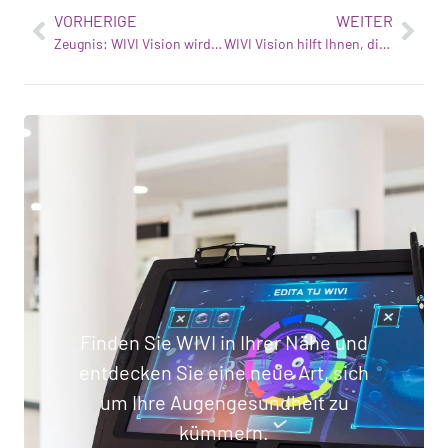
VORHERIGE
WEITER
Zeugnis: WIVI Vision wird die Art und Weise, wie Sie Sehtherapie betreiben, verändern
WIVI Vision hilft Ihnen, die visuelle Effizienz zu verbessern
Finden Sie WIVI in Ihrer Nähe und
entdecken Sie eine neue Art, sich
um Ihre Augengesundheit zu
kümmern.