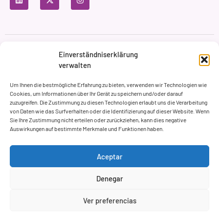
Datenschutzbestimmungen
Nutzungsbedingungen
Einverständniserklärung
Cookie-Richtlinie
verwalten
Markenbildung & Web ASH Proyectos Creativos
Um Ihnen die bestmögliche Erfahrung zu bieten, verwenden wir Technologien wie
Cookies, um Informationen über Ihr Gerät zu speichern und/oder darauf
zuzugreifen. Die Zustimmung zu diesen Technologien erlaubt uns die Verarbeitung
von Daten wie das Surfverhalten oder die Identifizierung auf dieser Website. Wenn
Sie Ihre Zustimmung nicht erteilen oder zurückziehen, kann dies negative
Auswirkungen auf bestimmte Merkmale und Funktionen haben.
Aceptar
Denegar
Ver preferencias