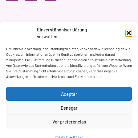
Datenschutzbestimmungen
Nutzungsbedingungen
Einverständniserklärung
Cookie-Richtlinie
verwalten
Markenbildung & Web ASH Proyectos Creativos
Um Ihnen die bestmögliche Erfahrung zu bieten, verwenden wir Technologien wie
Cookies, um Informationen über Ihr Gerät zu speichern und/oder darauf
zuzugreifen. Die Zustimmung zu diesen Technologien erlaubt uns die Verarbeitung
von Daten wie das Surfverhalten oder die Identifizierung auf dieser Website. Wenn
Sie Ihre Zustimmung nicht erteilen oder zurückziehen, kann dies negative
Auswirkungen auf bestimmte Merkmale und Funktionen haben.
Aceptar
Denegar
Ver preferencias
{Titel}
{Titel}
{Titel}