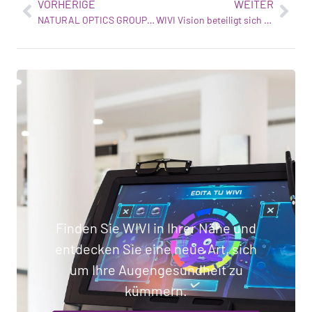
VORHERIGE
WEITER
NATURAL OPTICS GROUP und WIVI VISION bündeln ihre Kräfte für die weltweite Einführung ihrer Lösung
WIVI Vision beteiligt sich an B-Venture
Finden Sie WIVI in Ihrer Nähe und
entdecken Sie eine neue Art, sich
um Ihre Augengesundheit zu
kümmern.