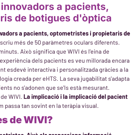
 innovadors a pacients,
ris de botigues d'òptica
vadors a pacients, optometristes i propietaris de
escriu més de 50 paràmetres oculars diferents.
nuts. Això significa que WIVI és l'eina de
'experiència dels pacients es veu millorada encara
nt esdevé interactiva i personalitzada gràcies a la
nologia creada per eHTS. La seva jugabilitat s'adapta
acients no s'adonen que se'ls està mesurant.
 de WIVI.
La implicació i la implicació del pacient
m passa tan sovint en la teràpia visual.
es de WIVI?