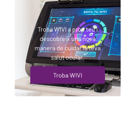
Troba WIVI a prop teu i
descobreix una nova
manera de cuidar la teva
salut ocular.
Troba WIVI