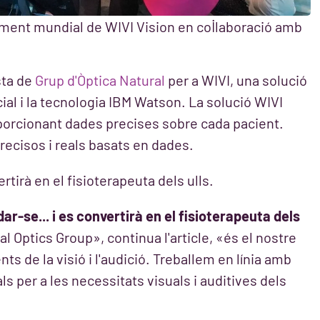
ament mundial de WIVI Vision en col·laboració amb
sta de
Grup d'Òptica Natural
per a WIVI, una solució
cial i la tecnologia IBM Watson. La solució WIVI
porcionant dades precises sobre cada pacient.
ecisos i reals basats en dades.
rtirà en el fisioterapeuta dels ulls.
ar-se... i es convertirà en el fisioterapeuta dels
l Optics Group», continua l'article, «és el nostre
s de la visió i l'audició. Treballem en línia amb
s per a les necessitats visuals i auditives dels