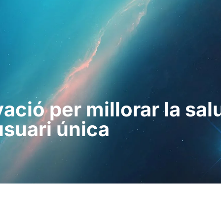
ssionals
Per a pacients
Notícies
Kit 
ió per millorar la salu
usuari única