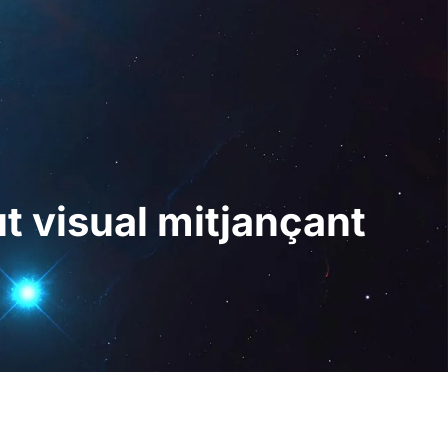
Digital
CA
Sol · licita una
demostració
t visual mitjançant