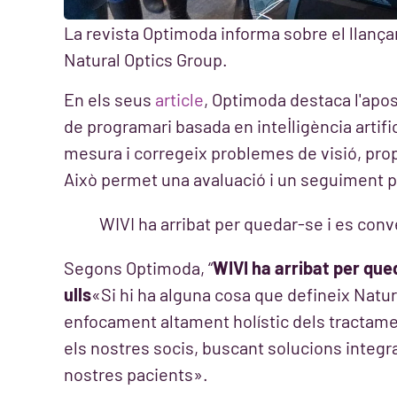
La revista Optimoda informa sobre el llanç
Natural Optics Group.
En els seus
article
, Optimoda destaca l'apo
de programari basada en intel·ligència artifi
mesura i corregeix problemes de visió, pro
Això permet una avaluació i un seguiment pr
WIVI ha arribat per quedar-se i es conve
Segons Optimoda, “
WIVI ha arribat per qued
ulls
«Si hi ha alguna cosa que defineix Natura
enfocament altament holístic dels tractament
els nostres socis, buscant solucions integral
nostres pacients».