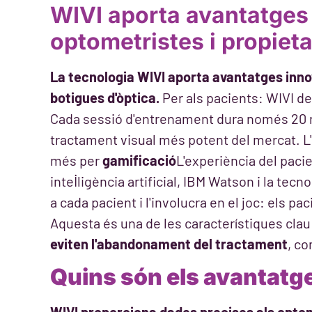
WIVI aporta avantatges
optometristes i propieta
La tecnologia WIVI aporta avantatges inno
botigues d'òptica.
Per als pacients: WIVI d
Cada sessió d'entrenament dura només 20 mi
tractament visual més potent del mercat. L
més per
gamificació
L'experiència del pacie
intel·ligència artificial, IBM Watson i la tec
a cada pacient i l'involucra en el joc: els p
Aquesta és una de les característiques clau
eviten l'abandonament del tractament
, co
Quins són els avantatg