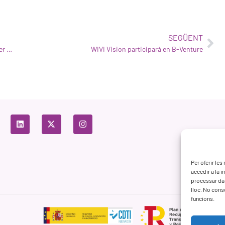
SEGÜENT
NATURAL OPTICS GROUP I WIVI VISION uneixen forces per al llançament mundial de la seva solució
WIVI Vision participarà en B-Venture
Per oferir le
accedir a la 
processar da
lloc. No cons
funcions.