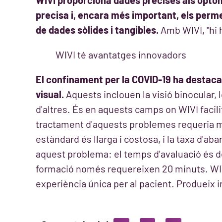
WIVI proporciona dades precises als optom
precisa i, encara més important, els perme
de dades sòlides i tangibles.
Amb WIVI, "hi h
WIVI té avantatges innovadors
El confinament per la COVID-19 ha destaca
visual.
Aquests inclouen la visió binocular, l
d'altres. És en aquests camps on WIVI facilita
tractament d'aquests problemes requeria mo
estàndard és llarga i costosa, i la taxa d'a
aquest problema: el temps d'avaluació és de 
formació només requereixen 20 minuts. WIVI
experiència única per al pacient. Produeix 