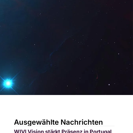
z Digital
DE
Demo anfordern
Ausgewählte Nachrichten
WIVI Vision stärkt Präsenz in Portugal