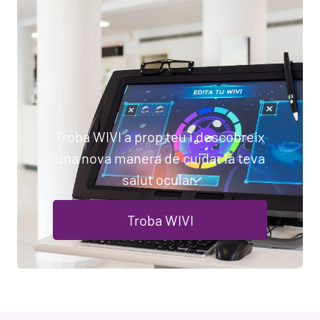
Troba WIVI a prop teu i descobreix
una nova manera de cuidar la teva
salut ocular.
Troba WIVI