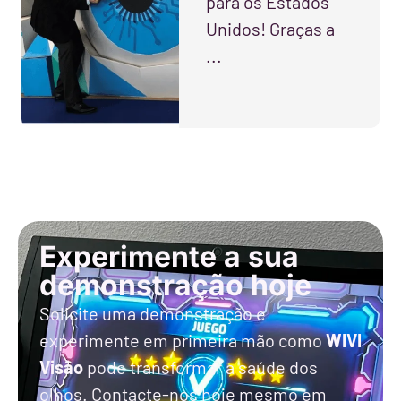
para os Estados
Unidos! Graças a
...
Experimente a sua
demonstração hoje
Solicite uma demonstração e
experimente em primeira mão como
WIVI
Visão
pode transformar a saúde dos
olhos. Contacte-nos hoje mesmo em