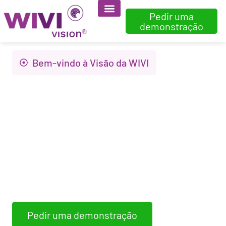
Pedir uma
demonstração
Bem-vindo à Visão da WIVI
Inovação para
melhorar a saúde
visual e a qualidade
de vida
A WIVI Vision avalia, deteta e treina
disfunções binoculares não-estrábicas.
Pedir uma demonstração