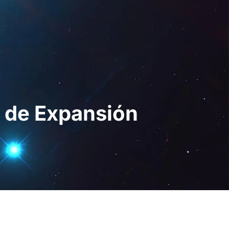
Digital
ES
Solicita una
demo
o de Expansión