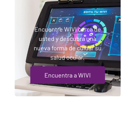
Encuentre WIVI cerca de
usted y descubra una
nueva forma de cuidar su
salud ocular.
Encuentra a WIVI