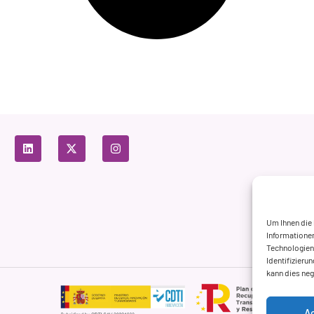
Um Ihnen die
Informationen
Technologien 
Identifizieru
kann dies ne
A