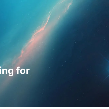
hleute
Für Patienten
Nachrichten
Bausat
ing for