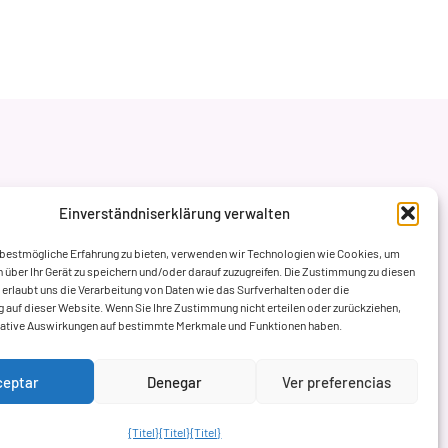
Einverständniserklärung verwalten
 bestmögliche Erfahrung zu bieten, verwenden wir Technologien wie Cookies, um
 über Ihr Gerät zu speichern und/oder darauf zuzugreifen. Die Zustimmung zu diesen
erlaubt uns die Verarbeitung von Daten wie das Surfverhalten oder die
ng auf dieser Website. Wenn Sie Ihre Zustimmung nicht erteilen oder zurückziehen,
gative Auswirkungen auf bestimmte Merkmale und Funktionen haben.
ceptar
Denegar
Ver preferencias
{Titel}
{Titel}
{Titel}