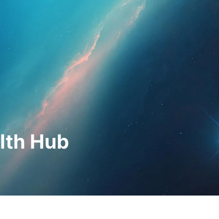
hleute
Für Patienten
Nachrichten
Bausat
lth Hub