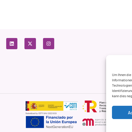
Um Ihnen die
Informationen
Technologien 
Identifizieru
kann dies ne
A