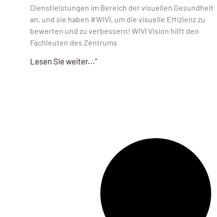
Dienstleistungen im Bereich der visuellen Gesundheit
an, und sie haben #WIVI, um die visuelle Effizienz zu
bewerten und zu verbessern! WIVI Vision hilft den
Fachleuten des Zentrums
Lesen Sie weiter..."