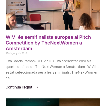
WIVI és semifinalista europea al Pitch
Competition by TheNextWomen a
Amsterdam
25 de juny de 2018
Eva García Ramos, CEO d'eHTS, va presentar WIVI als
quarts de final de TheNextWomen a Amsterdam i WIVI ha
estat seleccionada per a les semifinals. TheNextWomen
és
Continua llegint… »