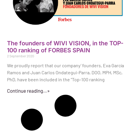
The founders of WIVI VISION, in the TOP-
100 ranking of FORBES SPAIN
2 September 2020
We proudly report that our company’ founders, Eva García
Ramos and Juan Carlos Ondategui-Parra, DOO, MPH, MSc,
PhD, have been included in the “Top-100 ranking
Continue reading…»