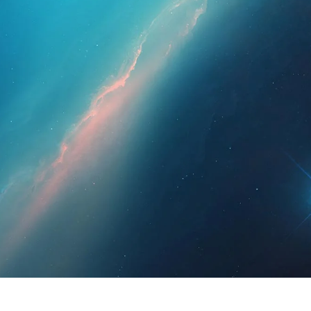
essionals
For Patients
News
Kit Di