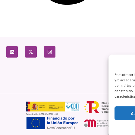
Para ofrecer 
y/o acceder a
permitirá pr
en este sitio
característic
A