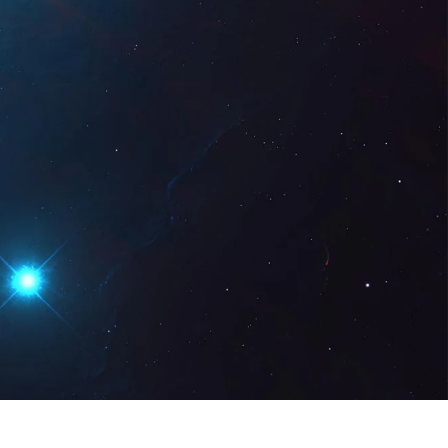
gital
EN
Request a Demo