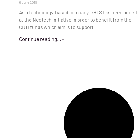
6 June 2019
As a technology-based company, eHTS has been added
at the Neotech Initiative in order to benefit from the
CDTI funds which aim is to support
Continue reading…»