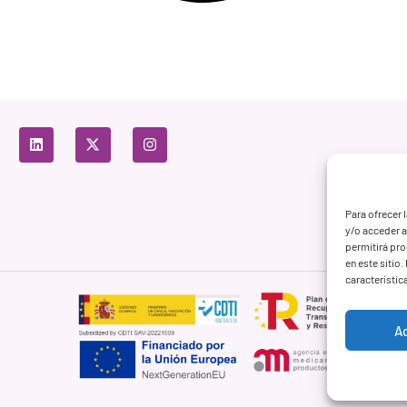
Para ofrecer 
y/o acceder a
permitirá pr
en este sitio
característic
A