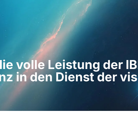
hleute
Für Patienten
Nachrichten
Bausat
die volle Leistung der 
enz in den Dienst der v