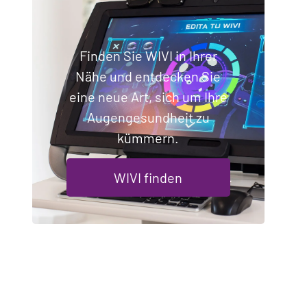
Finden Sie WIVI in Ihrer
Nähe und entdecken Sie
eine neue Art, sich um Ihre
Augengesundheit zu
kümmern.
WIVI finden