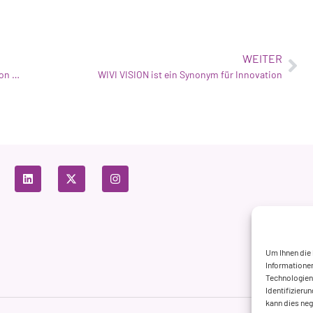
WEITER
Die Gründer von WIVI VISION, in der TOP-100-Rangliste von FORBES SPAIN
WIVI VISION ist ein Synonym für Innovation
Um Ihnen die
Informationen
Technologien 
Identifizieru
kann dies ne