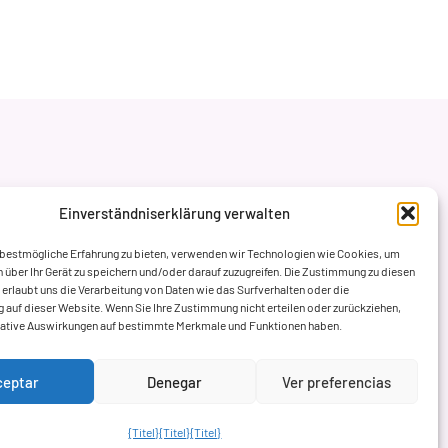
Einverständniserklärung verwalten
 bestmögliche Erfahrung zu bieten, verwenden wir Technologien wie Cookies, um
 über Ihr Gerät zu speichern und/oder darauf zuzugreifen. Die Zustimmung zu diesen
erlaubt uns die Verarbeitung von Daten wie das Surfverhalten oder die
ng auf dieser Website. Wenn Sie Ihre Zustimmung nicht erteilen oder zurückziehen,
gative Auswirkungen auf bestimmte Merkmale und Funktionen haben.
ceptar
Denegar
Ver preferencias
{Titel}
{Titel}
{Titel}