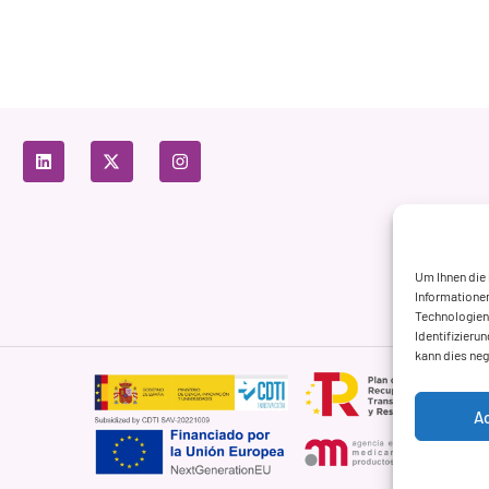
Um Ihnen die
Informationen
Technologien 
Identifizieru
kann dies ne
A