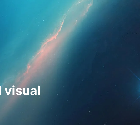
hleute
Für Patienten
Nachrichten
Bausat
 visual