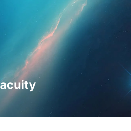
hleute
Für Patienten
Nachrichten
Bausat
 acuity