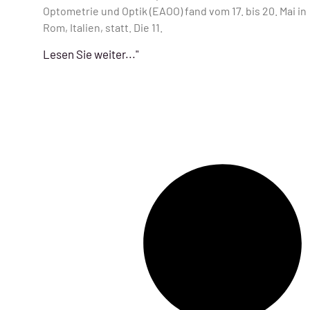
Optometrie und Optik (EAOO) fand vom 17. bis 20. Mai in
Rom, Italien, statt. Die 11.
Lesen Sie weiter..."