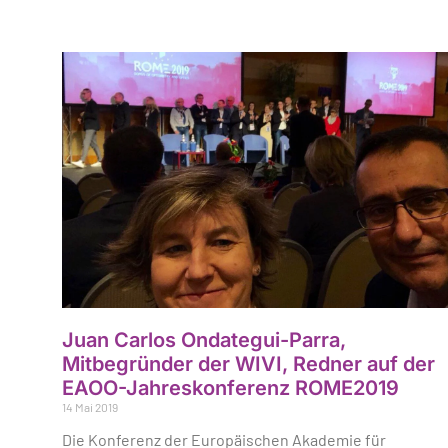
Juan Carlos Ondategui-Parra,
Mitbegründer der WIVI, Redner auf der
EAOO-Jahreskonferenz ROME2019
14 Mai 2019
Die Konferenz der Europäischen Akademie für